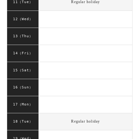
Regular holiday
11（Tue）
12（Wed）
13（Thu）
14（Fri）
15（Sat）
16（Sun）
17（Mon）
Regular holiday
18（Tue）
19（Wed）