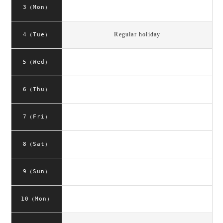
3（Mon）
Regular holiday
4（Tue）
5（Wed）
6（Thu）
7（Fri）
8（Sat）
9（Sun）
10（Mon）