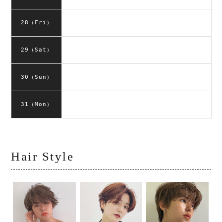
28（Fri）
29（Sat）
30（Sun）
31（Mon）
Hair Style