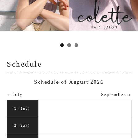
Schedule
Schedule of August 2026
‹‹ July
September ››
1（Sat）
2（Sun）