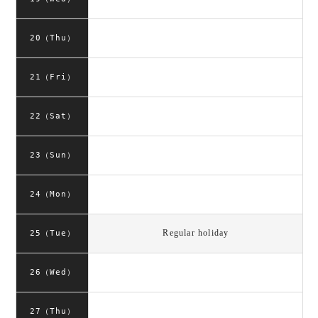
20（Thu）
21（Fri）
22（Sat）
23（Sun）
24（Mon）
Regular holiday
25（Tue）
26（Wed）
27（Thu）